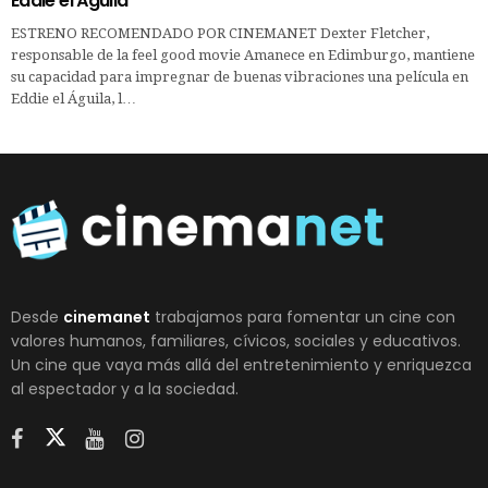
Eddie el Águila
ESTRENO RECOMENDADO POR CINEMANET Dexter Fletcher,
responsable de la feel good movie Amanece en Edimburgo, mantiene
su capacidad para impregnar de buenas vibraciones una película en
Eddie el Águila, l…
Desde
cinemanet
trabajamos para fomentar un cine con
valores humanos, familiares, cívicos, sociales y educativos.
Un cine que vaya más allá del entretenimiento y enriquezca
al espectador y a la sociedad.