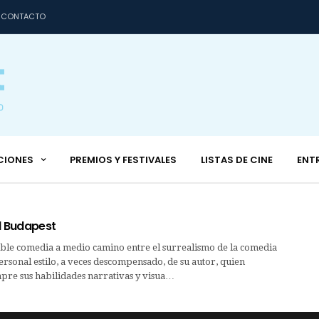
CONTACTO
CIONES
PREMIOS Y FESTIVALES
LISTAS DE CINE
ENT
l Budapest
e comedia a medio camino entre el surrealismo de la comedia
personal estilo, a veces descompensado, de su autor, quien
pre sus habilidades narrativas y visua…