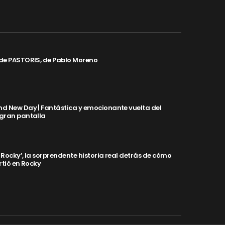
de PASTORIS, de Pablo Moreno
d New Day | Fantástica y emocionante vuelta del
 gran pantalla
y Rocky’, la sorprendente historia real detrás de cómo
rtió en Rocky