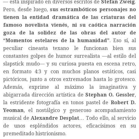
— está inspirado en diversos escritos de
Stefan Zweig
.
Pero, desde luego,
sus estrambóticos personajes no
tienen la entidad dramática de las criaturas del
famoso novelista vienés, ni su caótica narración
goza de la solidez de las obras del autor de
“
Momentos estelares de la humanidad
”
. Eso sí, al
peculiar cineasta texano le funcionan bien sus
constantes golpes de humor surrealista —al estilo del
slapstick mudo— y su curiosa puesta en escena retro,
en formato 4:3 y con muchos planos estáticos, casi
pictóricos, junto a otros extremados hasta lo grotesco.
Además, exprime al máximo la imaginativa y
abigarrada dirección artística de
Stephan O. Gessler
,
la estridente fotografía en tonos pastel de
Robert D.
Yeoman
, el nostálgico y generoso acompañamiento
musical de
Alexandre Desplat
… Todo ello, al servicio
de unos espléndidos actores, eficacísimos en su
premeditado histrionismo.