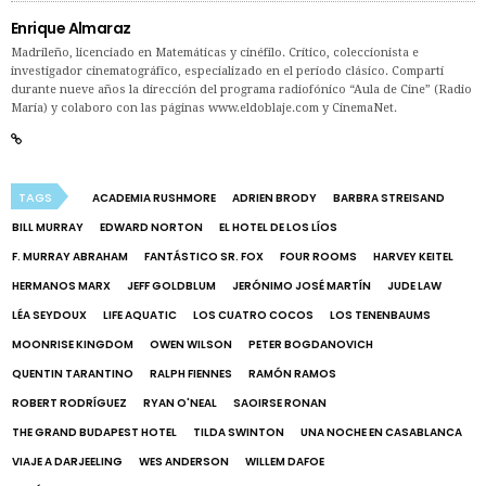
Enrique Almaraz
Madrileño, licenciado en Matemáticas y cinéfilo. Crítico, coleccionista e
investigador cinematográfico, especializado en el período clásico. Compartí
durante nueve años la dirección del programa radiofónico “Aula de Cine” (Radio
María) y colaboro con las páginas www.eldoblaje.com y CinemaNet.
TAGS
ACADEMIA RUSHMORE
ADRIEN BRODY
BARBRA STREISAND
BILL MURRAY
EDWARD NORTON
EL HOTEL DE LOS LÍOS
F. MURRAY ABRAHAM
FANTÁSTICO SR. FOX
FOUR ROOMS
HARVEY KEITEL
HERMANOS MARX
JEFF GOLDBLUM
JERÓNIMO JOSÉ MARTÍN
JUDE LAW
LÉA SEYDOUX
LIFE AQUATIC
LOS CUATRO COCOS
LOS TENENBAUMS
MOONRISE KINGDOM
OWEN WILSON
PETER BOGDANOVICH
QUENTIN TARANTINO
RALPH FIENNES
RAMÓN RAMOS
ROBERT RODRÍGUEZ
RYAN O'NEAL
SAOIRSE RONAN
THE GRAND BUDAPEST HOTEL
TILDA SWINTON
UNA NOCHE EN CASABLANCA
VIAJE A DARJEELING
WES ANDERSON
WILLEM DAFOE