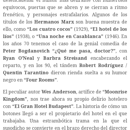
desencadenar el humor más delirante con numerosos
equívocos, puertas que se abren y se cierran a ritmo
frenético, y personajes estrafalarios. Algunos de los
títulos de los
Hermanos Marx
son buena muestra de
ello, como
“
Los cuatro cocos
”
(1929),
“
El hotel de los
líos
”
(1938), o
“
Una noche en Casablanca
”
(1946). En
los años 70 tenemos el caso de la genial comedia de
Peter Bogdanovich
“
¿Qué me pasa, doctor?
”
, con
Ryan O’Neal
y
Barbra Streisand
encabezando el
reparto, y en los 90, el tándem
Robert Rodríguez
/
Quentin Tarantino
dieron rienda suelta a su humor
negro en
“
Four Rooms
”
.
El peculiar autor
Wes Anderson
, artífice de
“
Moonrise
Kingdom
”
, nos trae ahora su propio delirio hotelero
con
“El Gran Hotel Budapest”
. La historia de cómo un
botones llegó a ser el propietario del hotel en el que
trabajaba. Una estrambótica trama en la que el
susodicho se convierte en el brazo derecho del director