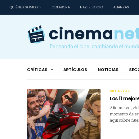
QUIÉNES SOMOS
COLABORA
HAZTE SOCIO
ALIANZAS
CRÍTICAS
ARTÍCULOS
NOTICIAS
SEC
ARTÍCULOS
Las 11 mejor
Año nuevo, vid
momento de echa
aquí sobre nue