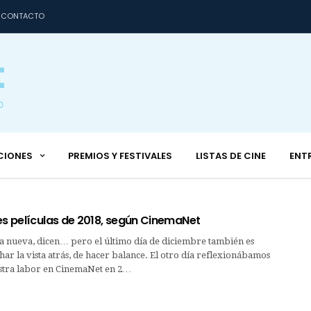
CONTACTO
CIONES
PREMIOS Y FESTIVALES
LISTAS DE CINE
ENT
es películas de 2018, según CinemaNet
a nueva, dicen… pero el último día de diciembre también es
r la vista atrás, de hacer balance. El otro día reflexionábamos
stra labor en CinemaNet en 2…