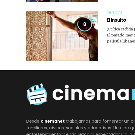
CRÍTICAS
El insulto
8
(Crítica cedida
El pasado mes d
película libanes
Desde
cinemanet
trabajamos para fomentar un ci
familiares, cívicos, sociales y educativos. Un cine 
entretenimiento y enriquezca al espectador y a la 