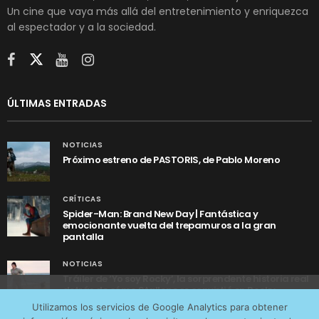
Un cine que vaya más allá del entretenimiento y enriquezca
al espectador y a la sociedad.
ÚLTIMAS ENTRADAS
NOTICIAS
Próximo estreno de PASTORIS, de Pablo Moreno
CRÍTICAS
Spider-Man: Brand New Day | Fantástica y
emocionante vuelta del trepamuros a la gran
pantalla
NOTICIAS
Tráiler de ‘Yo soy Rocky’, la sorprendente historia real
detrás de cómo Stallone se convirtió en Rocky
Utilizamos cookies anónimas de terceros para analizar el
Utilizamos los servicios de Google Analytics para obtener
tráfico web que recibimos y conocer los servicios que