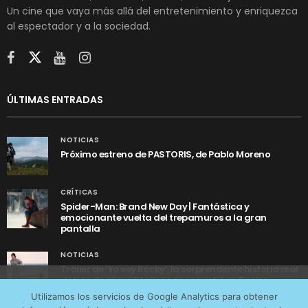
Un cine que vaya más allá del entretenimiento y enriquezca
al espectador y a la sociedad.
ÚLTIMAS ENTRADAS
NOTICIAS
Próximo estreno de PASTORIS, de Pablo Moreno
CRÍTICAS
Spider-Man: Brand New Day | Fantástica y
emocionante vuelta del trepamuros a la gran
pantalla
NOTICIAS
Tráiler de ‘Yo soy Rocky’, la sorprendente historia real
detrás de cómo Stallone se convirtió en Rocky
Utilizamos cookies anónimas de terceros para analizar el
Utilizamos los servicios de Google Analytics para obtener
tráfico web que recibimos y conocer los servicios que