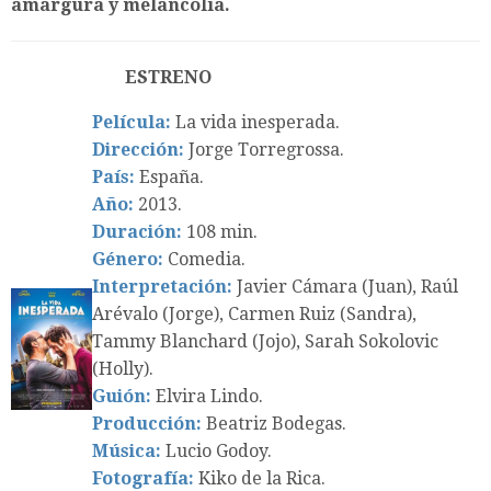
amargura y melancolía.
ESTRENO
Película:
La vida inesperada.
Dirección:
Jorge Torregrossa.
País:
España.
Año:
2013.
Duración:
108 min.
Género:
Comedia.
Interpretación:
Javier Cámara (Juan), Raúl
Arévalo (Jorge), Carmen Ruiz (Sandra),
Tammy Blanchard (Jojo), Sarah Sokolovic
(Holly).
Guión:
Elvira Lindo.
Producción:
Beatriz Bodegas.
Música:
Lucio Godoy.
Fotografía:
Kiko de la Rica.