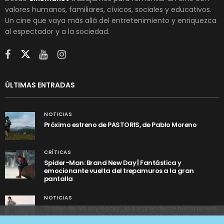
valores humanos, familiares, cívicos, sociales y educativos.
Un cine que vaya más allá del entretenimiento y enriquezca
al espectador y a la sociedad.
ÚLTIMAS ENTRADAS
NOTICIAS
Próximo estreno de PASTORIS, de Pablo Moreno
CRÍTICAS
Spider-Man: Brand New Day | Fantástica y
emocionante vuelta del trepamuros a la gran
pantalla
NOTICIAS
Tráiler de ‘Yo soy Rocky’, la sorprendente historia real
detrás de cómo Stallone se convirtió en Rocky
Utilizamos cookies anónimas de terceros para analizar el