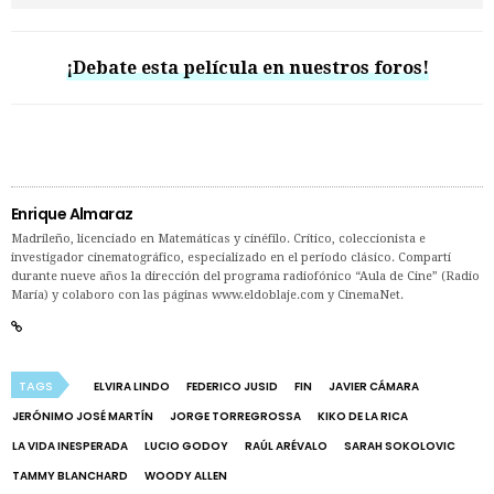
¡Debate esta película en nuestros foros!
Enrique Almaraz
Madrileño, licenciado en Matemáticas y cinéfilo. Crítico, coleccionista e
investigador cinematográfico, especializado en el período clásico. Compartí
durante nueve años la dirección del programa radiofónico “Aula de Cine” (Radio
María) y colaboro con las páginas www.eldoblaje.com y CinemaNet.
TAGS
ELVIRA LINDO
FEDERICO JUSID
FIN
JAVIER CÁMARA
JERÓNIMO JOSÉ MARTÍN
JORGE TORREGROSSA
KIKO DE LA RICA
LA VIDA INESPERADA
LUCIO GODOY
RAÚL ARÉVALO
SARAH SOKOLOVIC
TAMMY BLANCHARD
WOODY ALLEN