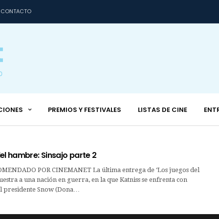
CONTACTO
CIONES
PREMIOS Y FESTIVALES
LISTAS DE CINE
ENT
el hambre: Sinsajo parte 2
ENDADO POR CINEMANET La última entrega de ‘Los juegos del
stra a una nación en guerra, en la que Katniss se enfrenta con
 al presidente Snow (Dona…