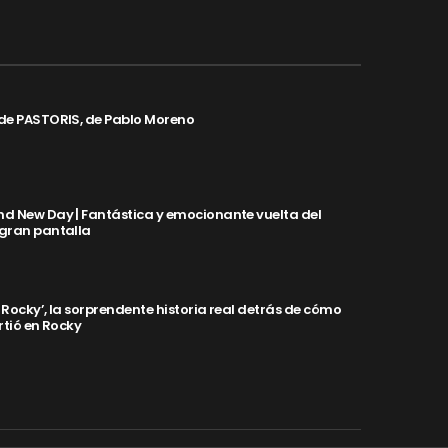
de PASTORIS, de Pablo Moreno
d New Day | Fantástica y emocionante vuelta del
 gran pantalla
y Rocky’, la sorprendente historia real detrás de cómo
rtió en Rocky