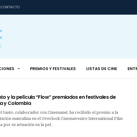
CONTACTO
CIONES
PREMIOS Y FESTIVALES
LISTAS DE CINE
ENT
to y la película “Flow” premiados en festivales de
a y Colombia
el Santo, colaborador con Cinemanet, ha recibido el premio a la
tación masculina en el Overlook Cinemavenire International Film
a por su actuación en la pel…