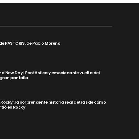
de PASTORIS, de Pablo Moreno
d New Day | Fantástica y emocionante vuelta del
 gran pantalla
y Rocky’, la sorprendente historia real detrás de cómo
rtió en Rocky