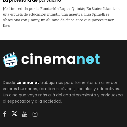
La profesora de parvulario
[Crítica cedida por la Fundación López Quintás] En Staten Island, en
una escuela de educación infantil, una maestra, Lisa Spinelli se
obsesiona con Jimmy, un alumno de cinco años que parece tener
facu…
Desde
cinemanet
trabajamos para fomentar un cine con
valores humanos, familiares, cívicos, sociales y educativos.
Un cine que vaya más allá del entretenimiento y enriquezca
al espectador y a la sociedad.