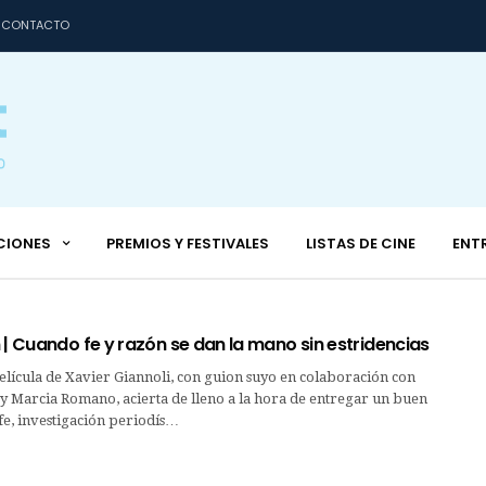
CONTACTO
CIONES
PREMIOS Y FESTIVALES
LISTAS DE CINE
ENT
 | Cuando fe y razón se dan la mano sin estridencias
elícula de Xavier Giannoli, con guion suyo en colaboración con
 y Marcia Romano, acierta de lleno a la hora de entregar un buen
 fe, investigación periodís…