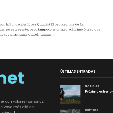
 por la Fundación López Quintás) El protagonista de La
ues, no es creyente, pero tampoco es un ateo acérrimo («creo que
no soy practicante», dice), justame…
ÚLTIMAS ENTRADAS
NOTICIAS
Próximo estreno 
ne con valores humanos,
que vaya más allá del
CRÍTICAS
sociedad.