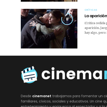
CRÍTICAS
La aparición
8
(Crítica cedida
aparición, Jacq
hay algo, pero 
Desde
cinemanet
trabajamos para fomentar un ci
familiares, cívicos, sociales y educativos. Un cine 
entretenimiento y enriquezca al espectador y a la 