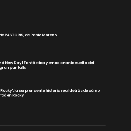
de PASTORIS, de Pablo Moreno
d New Day | Fantástica y emocionante vuelta del
 gran pantalla
y Rocky’, la sorprendente historia real detrás de cómo
rtió en Rocky