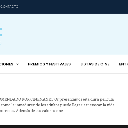
CONTACTO
CIONES
PREMIOS Y FESTIVALES
LISTAS DE CINE
ENT
MENDADO POR CINEMANET Os presentamos esta dura película
cómo la inmadurez de los adultos puede llegar a trastocar la vida
nocentes. Además de sus valores cine…