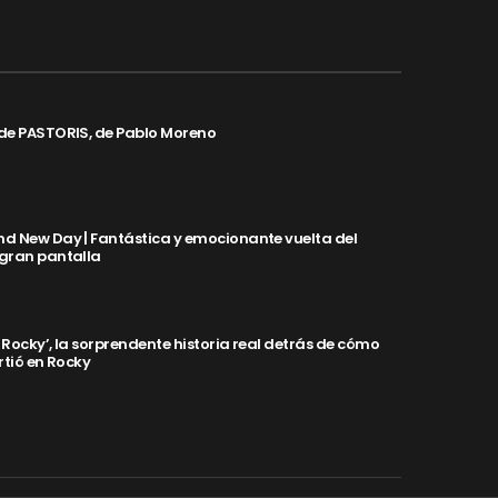
de PASTORIS, de Pablo Moreno
d New Day | Fantástica y emocionante vuelta del
 gran pantalla
y Rocky’, la sorprendente historia real detrás de cómo
rtió en Rocky