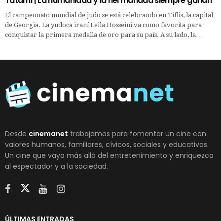
Tatami | La humanidad y la hermandad siempre ganan
El campeonato mundial de judo se está celebrando en Tiflis, la capital
de Georgia. La yudoca iraní Leila Hosseini va como favorita para
conquistar la primera medalla de oro para su país. A su lado, la…
Desde
cinemanet
trabajamos para fomentar un cine con
valores humanos, familiares, cívicos, sociales y educativos.
Un cine que vaya más allá del entretenimiento y enriquezca
al espectador y a la sociedad.
ÚLTIMAS ENTRADAS