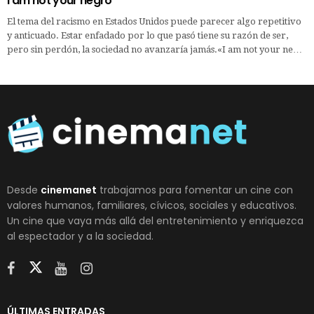
I am not your negro
El tema del racismo en Estados Unidos puede parecer algo repetitivo
y anticuado. Estar enfadado por lo que pasó tiene su razón de ser,
pero sin perdón, la sociedad no avanzaría jamás.«I am not your ne…
Desde
cinemanet
trabajamos para fomentar un cine con
valores humanos, familiares, cívicos, sociales y educativos.
Un cine que vaya más allá del entretenimiento y enriquezca
al espectador y a la sociedad.
ÚLTIMAS ENTRADAS