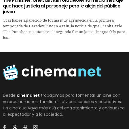
The Punisher: One Last Kill | Ultraviolento mediometraje
que hace justicia al personaje pero le aleja del público
joven
Tras haber aparecido de forma muy agradecida en la primera
temporada de Daredevil: Born Again, la noticia de que Frank Castle
‘The Punisher’ no estaría en la segunda fue un jarro de agua fría para
los…
Desde
cinemanet
trabajamos para fomentar un cine con
valores humanos, familiares, cívicos, sociales y educativos.
Un cine que vaya más allá del entretenimiento y enriquezca
al espectador y a la sociedad.