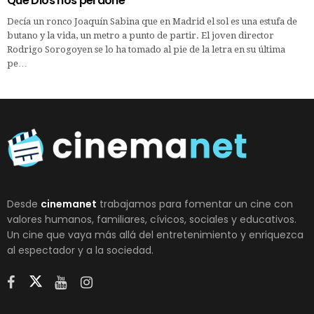
Que Dios nos perdone
Decía un ronco Joaquín Sabina que en Madrid el sol es una estufa de
butano y la vida, un metro a punto de partir. El joven director
Rodrigo Sorogoyen se lo ha tomado al pie de la letra en su última
pe…
Desde
cinemanet
trabajamos para fomentar un cine con
valores humanos, familiares, cívicos, sociales y educativos.
Un cine que vaya más allá del entretenimiento y enriquezca
al espectador y a la sociedad.