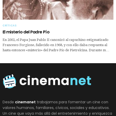
CRÍTICAS
El misterio del Padre Pío
En 2002, el Papa Juan Pablo II canonizó al capuchino estigmatizado
Francesco Forgione, fallecido en 1968, y con ello daba respuesta al
hasta entonces «misterio» del Padre Pío de Pietrelcina. Durante m…
Desde
cinemanet
trabajamos para fomentar un cine con
valores humanos, familiares, cívicos, sociales y educativos.
Un cine que vaya más allá del entretenimiento y enriquezca