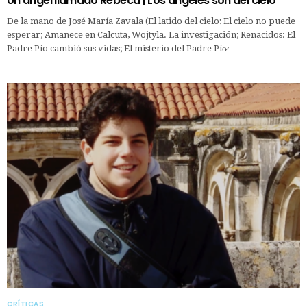
Un ángel llamado Rebeca | Los ángeles son del cielo
De la mano de José María Zavala (El latido del cielo; El cielo no puede
esperar; Amanece en Calcuta, Wojtyla. La investigación; Renacidos: El
Padre Pío cambió sus vidas; El misterio del Padre Pío̷…
CRÍTICAS