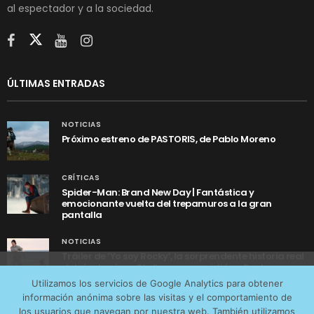
al espectador y a la sociedad.
ÚLTIMAS ENTRADAS
NOTICIAS
Próximo estreno de PASTORIS, de Pablo Moreno
CRÍTICAS
Spider-Man: Brand New Day | Fantástica y
emocionante vuelta del trepamuros a la gran
pantalla
NOTICIAS
Tráiler de ‘Yo soy Rocky’, la sorprendente historia real
detrás de cómo Stallone se convirtió en Rocky
Utilizamos cookies anónimas de terceros para analizar el
Utilizamos los servicios de Google Analytics para obtener
tráfico web que recibimos y conocer los servicios que
información anónima sobre las visitas y el comportamiento de
más os interesan. Puede cambiar las preferencias y
los usuarios que navegan por nuestra web. También utilizamos