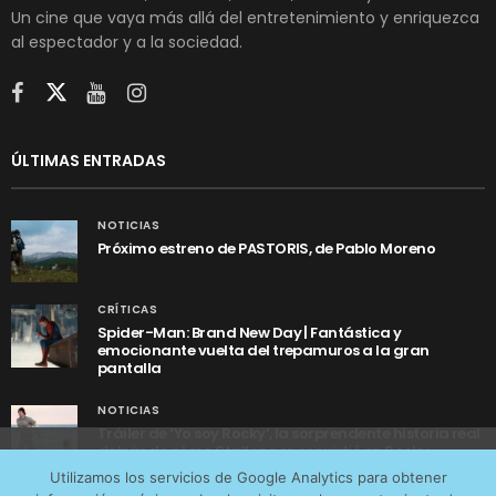
Un cine que vaya más allá del entretenimiento y enriquezca
al espectador y a la sociedad.
ÚLTIMAS ENTRADAS
NOTICIAS
Próximo estreno de PASTORIS, de Pablo Moreno
CRÍTICAS
Spider-Man: Brand New Day | Fantástica y
emocionante vuelta del trepamuros a la gran
pantalla
NOTICIAS
Tráiler de ‘Yo soy Rocky’, la sorprendente historia real
detrás de cómo Stallone se convirtió en Rocky
Utilizamos cookies anónimas de terceros para analizar el
Utilizamos los servicios de Google Analytics para obtener
tráfico web que recibimos y conocer los servicios que