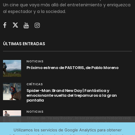
Un cine que vaya más allá del entretenimiento y enriquezca
al espectador y a la sociedad.
ÚLTIMAS ENTRADAS
NOTICIAS
Próximo estreno de PASTORIS, de Pablo Moreno
CRÍTICAS
Spider-Man: Brand New Day | Fantástica y
emocionante vuelta del trepamuros a la gran
pantalla
NOTICIAS
Tráiler de ‘Yo soy Rocky’, la sorprendente historia real
detrás de cómo Stallone se convirtió en Rocky
Utilizamos cookies anónimas de terceros para analizar el
Utilizamos los servicios de Google Analytics para obtener
tráfico web que recibimos y conocer los servicios que