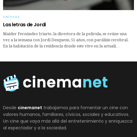
CRÍTICAS
Las letras de Jordi
Maider Fernández Iriarte, la directora de la película, se reúne una
vez a la semana con Jordi Desquens, 51 años, con parálisis cerebral.
En la habitación de la residencia donde este vive en la actuali…
Desde
cinemanet
trabajamos para fomentar un cine con
valores humanos, familiares, cívicos, sociales y educativos.
Un cine que vaya más allá del entretenimiento y enriquezca
al espectador y a la sociedad.