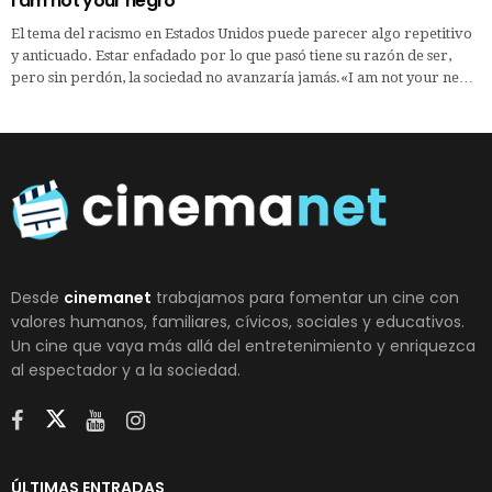
I am not your negro
El tema del racismo en Estados Unidos puede parecer algo repetitivo
y anticuado. Estar enfadado por lo que pasó tiene su razón de ser,
pero sin perdón, la sociedad no avanzaría jamás.«I am not your ne…
Desde
cinemanet
trabajamos para fomentar un cine con
valores humanos, familiares, cívicos, sociales y educativos.
Un cine que vaya más allá del entretenimiento y enriquezca
al espectador y a la sociedad.
ÚLTIMAS ENTRADAS