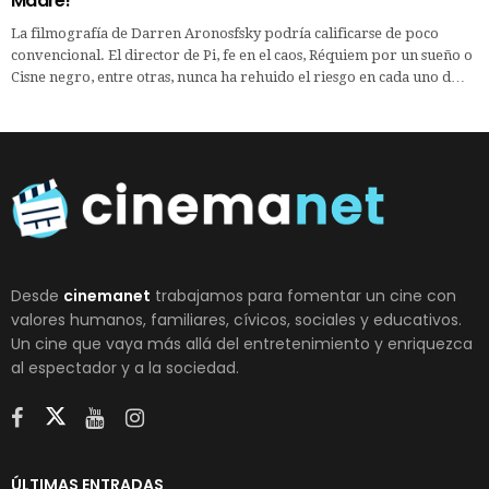
Madre!
La filmografía de Darren Aronosfsky podría calificarse de poco
convencional. El director de Pi, fe en el caos, Réquiem por un sueño o
Cisne negro, entre otras, nunca ha rehuido el riesgo en cada uno d…
Desde
cinemanet
trabajamos para fomentar un cine con
valores humanos, familiares, cívicos, sociales y educativos.
Un cine que vaya más allá del entretenimiento y enriquezca
al espectador y a la sociedad.
ÚLTIMAS ENTRADAS