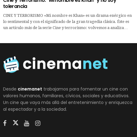
Cine y Terrorismo: “Mi nombre es Khan” y no soy
tolerancia
CINE Y TERRORISMO «Mi nombre es Khan» es un drama enérgico en
lo sentimental y con el significado de la gran tragedia clásica. Éste es
un artículo más de la serie Cine y terrorismo: volvemos a analiza…
Desde
cinemanet
trabajamos para fomentar un cine con
valores humanos, familiares, cívicos, sociales y educativos.
Un cine que vaya más allá del entretenimiento y enriquezca
al espectador y a la sociedad.