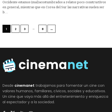
Occidente estamos (mal)acostumbrados a relatos poco constructivos
en general, mientras que en Corea del Sur las narrativas suelen ser
b…
…
→
1
2
3
8
Desde
cinemanet
trabajamos para fomentar un cine con
valores humanos, familiares, cívicos, sociales y educativos.
Un cine que vaya más allá del entretenimiento y enriquezca
al espectador y a la sociedad.