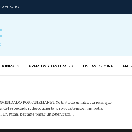
CONTACTO
CIONES
PREMIOS Y FESTIVALES
LISTAS DE CINE
ENT
ENDADO POR CINEMANET Se trata de un film curioso, que
ón del espectador, desconcierta, provoca tensión, simpatía,
s… En suma, permite pasar un buen rato…