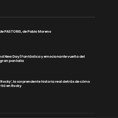
de PASTORIS, de Pablo Moreno
d New Day | Fantástica y emocionante vuelta del
 gran pantalla
y Rocky’, la sorprendente historia real detrás de cómo
rtió en Rocky