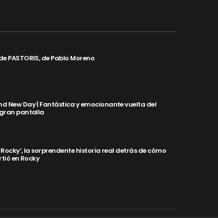
de PASTORIS, de Pablo Moreno
d New Day | Fantástica y emocionante vuelta del
 gran pantalla
y Rocky’, la sorprendente historia real detrás de cómo
rtió en Rocky