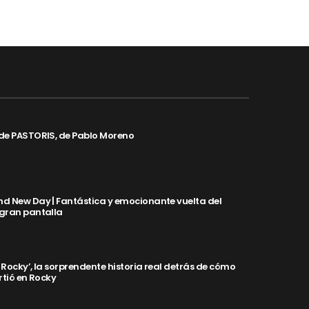
de PASTORIS, de Pablo Moreno
d New Day | Fantástica y emocionante vuelta del
 gran pantalla
y Rocky’, la sorprendente historia real detrás de cómo
rtió en Rocky