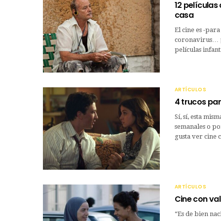
12 películas
casa
El cine es -par
coronavirus… ¡
películas infan
ARTÍCULOS
4 trucos pa
Sí, sí, esta mis
semanales o por
gusta ver cine
ARTÍCULOS
Cine con va
“Es de bien nac