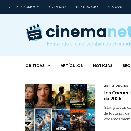
QUIÉNES SOMOS
COLABORA
HAZTE SOCIO
ALIANZAS
CRÍTICAS
ARTÍCULOS
NOTICIAS
SEC
LISTAS DE CINE
Los Oscars d
de 2025
A las puertas d
de lo mejor de 
Podemos decir 