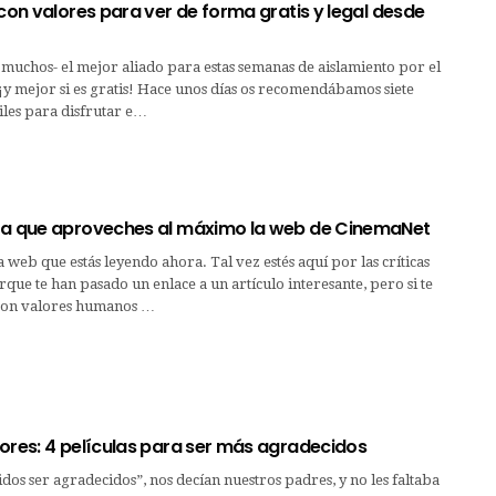
 con valores para ver de forma gratis y legal desde
a muchos- el mejor aliado para estas semanas de aislamiento por el
y mejor si es gratis! Hace unos días os recomendábamos siete
tiles para disfrutar e…
ra que aproveches al máximo la web de CinemaNet
ma web que estás leyendo ahora. Tal vez estés aquí por las críticas
que te han pasado un enlace a un artículo interesante, pero si te
 con valores humanos …
lores: 4 películas para ser más agradecidos
idos ser agradecidos”, nos decían nuestros padres, y no les faltaba