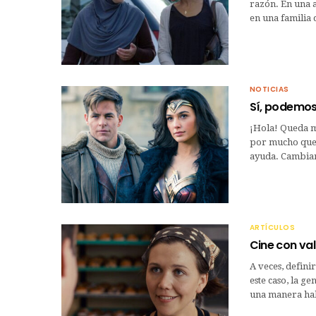
razón. En una a
en una familia
NOTICIAS
Sí, podemos
¡Hola! Queda m
por mucho que
ayuda. Cambiarl
ARTÍCULOS
Cine con val
A veces, defin
este caso, la ge
una manera hab