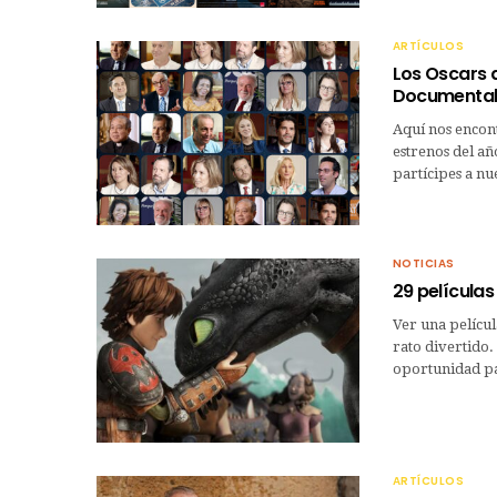
ARTÍCULOS
Los Oscars 
Documental
Aquí nos encont
estrenos del a
partícipes a nue
NOTICIAS
29 películas
Ver una pelícu
rato divertido.
oportunidad pa
ARTÍCULOS