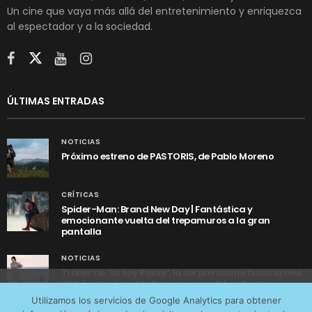
Un cine que vaya más allá del entretenimiento y enriquezca
al espectador y a la sociedad.
ÚLTIMAS ENTRADAS
NOTICIAS
Próximo estreno de PASTORIS, de Pablo Moreno
CRÍTICAS
Spider-Man: Brand New Day | Fantástica y
emocionante vuelta del trepamuros a la gran
pantalla
NOTICIAS
Tráiler de ‘Yo soy Rocky’, la sorprendente historia real
detrás de cómo Stallone se convirtió en Rocky
Utilizamos cookies anónimas de terceros para analizar el
Utilizamos los servicios de Google Analytics para obtener
tráfico web que recibimos y conocer los servicios que