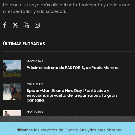
Un cine que vaya más allá del entretenimiento y enriquezca
al espectador y a la sociedad.
ÚLTIMAS ENTRADAS
NOTICIAS
Próximo estreno de PASTORIS, de Pablo Moreno
CRÍTICAS
Spider-Man: Brand New Day | Fantástica y
emocionante vuelta del trepamuros a la gran
pantalla
NOTICIAS
Tráiler de ‘Yo soy Rocky’, la sorprendente historia real
detrás de cómo Stallone se convirtió en Rocky
Utilizamos cookies anónimas de terceros para analizar el
Utilizamos los servicios de Google Analytics para obtener
tráfico web que recibimos y conocer los servicios que