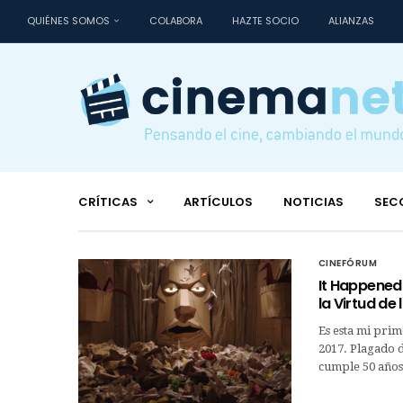
QUIÉNES SOMOS
COLABORA
HAZTE SOCIO
ALIANZAS
CRÍTICAS
ARTÍCULOS
NOTICIAS
SEC
CINEFÓRUM
It Happened 
la Virtud de
Es esta mi prime
2017. Plagado d
cumple 50 año