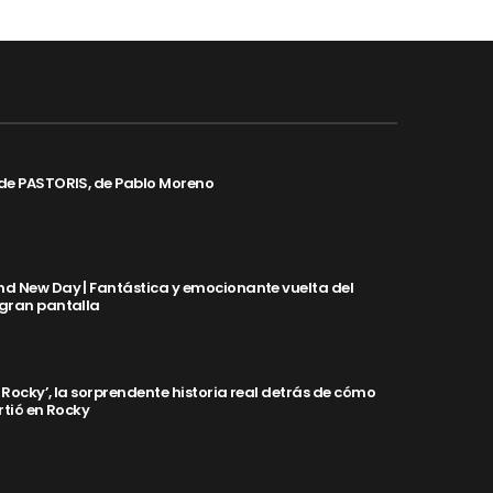
de PASTORIS, de Pablo Moreno
d New Day | Fantástica y emocionante vuelta del
 gran pantalla
y Rocky’, la sorprendente historia real detrás de cómo
rtió en Rocky