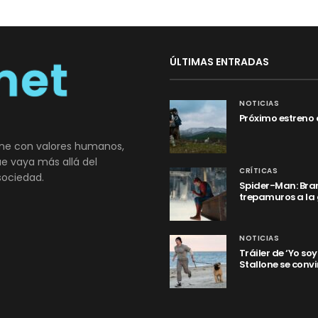
ÚLTIMAS ENTRADAS
NOTICIAS
Próximo estreno 
ne con valores humanos,
que vaya más allá del
CRÍTICAS
sociedad.
Spider-Man: Bran
trepamuros a la
NOTICIAS
Tráiler de ‘Yo so
Stallone se convi