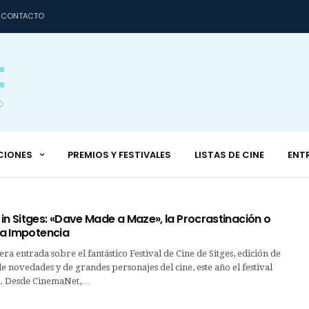
CONTACTO
CIONES
PREMIOS Y FESTIVALES
LISTAS DE CINE
ENT
in Sitges: «Dave Made a Maze», la Procrastinación o
 la Impotencia
ra entrada sobre el fantástico Festival de Cine de Sitges, edición de
e novedades y de grandes personajes del cine, este año el festival
s. Desde CinemaNet,…