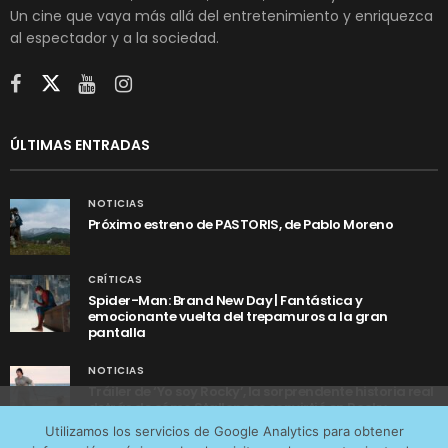
Un cine que vaya más allá del entretenimiento y enriquezca
al espectador y a la sociedad.
ÚLTIMAS ENTRADAS
NOTICIAS
Próximo estreno de PASTORIS, de Pablo Moreno
CRÍTICAS
Spider-Man: Brand New Day | Fantástica y
emocionante vuelta del trepamuros a la gran
pantalla
NOTICIAS
Tráiler de ‘Yo soy Rocky’, la sorprendente historia real
detrás de cómo Stallone se convirtió en Rocky
Utilizamos cookies anónimas de terceros para analizar el
Utilizamos los servicios de Google Analytics para obtener
tráfico web que recibimos y conocer los servicios que