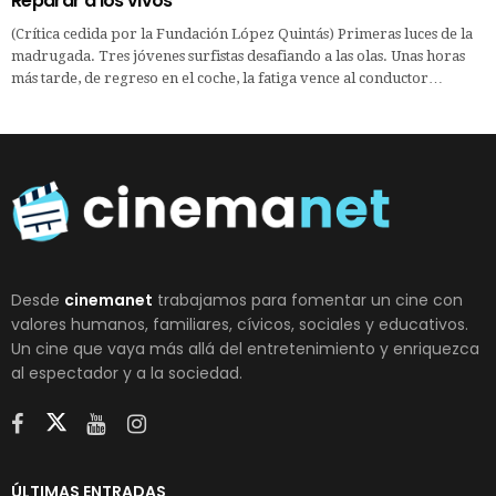
Reparar a los vivos
(Crítica cedida por la Fundación López Quintás) Primeras luces de la
madrugada. Tres jóvenes surfistas desafiando a las olas. Unas horas
más tarde, de regreso en el coche, la fatiga vence al conductor…
Desde
cinemanet
trabajamos para fomentar un cine con
valores humanos, familiares, cívicos, sociales y educativos.
Un cine que vaya más allá del entretenimiento y enriquezca
al espectador y a la sociedad.
ÚLTIMAS ENTRADAS