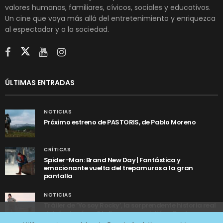
valores humanos, familiares, cívicos, sociales y educativos.
Un cine que vaya más allá del entretenimiento y enriquezca
al espectador y a la sociedad.
ÚLTIMAS ENTRADAS
NOTICIAS
Próximo estreno de PASTORIS, de Pablo Moreno
CRÍTICAS
Spider-Man: Brand New Day | Fantástica y
emocionante vuelta del trepamuros a la gran
pantalla
NOTICIAS
Tráiler de ‘Yo soy Rocky’, la sorprendente historia real
detrás de cómo Stallone se convirtió en Rocky
Utilizamos cookies anónimas de terceros para analizar el