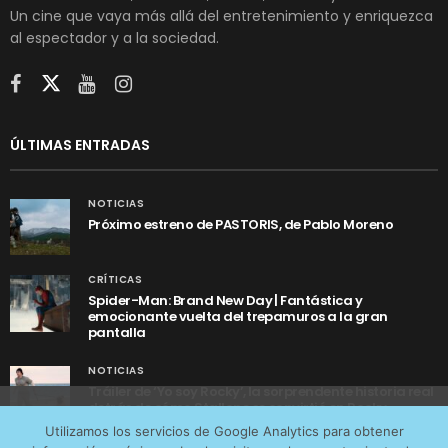
Un cine que vaya más allá del entretenimiento y enriquezca
al espectador y a la sociedad.
ÚLTIMAS ENTRADAS
NOTICIAS
Próximo estreno de PASTORIS, de Pablo Moreno
CRÍTICAS
Spider-Man: Brand New Day | Fantástica y
emocionante vuelta del trepamuros a la gran
pantalla
NOTICIAS
Tráiler de ‘Yo soy Rocky’, la sorprendente historia real
detrás de cómo Stallone se convirtió en Rocky
Utilizamos cookies anónimas de terceros para analizar el
Utilizamos los servicios de Google Analytics para obtener
tráfico web que recibimos y conocer los servicios que