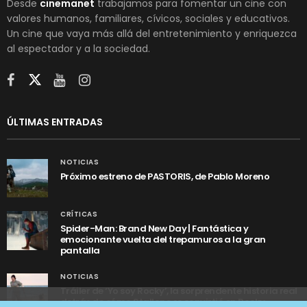
Desde
cinemanet
trabajamos para fomentar un cine con
valores humanos, familiares, cívicos, sociales y educativos.
Un cine que vaya más allá del entretenimiento y enriquezca
al espectador y a la sociedad.
ÚLTIMAS ENTRADAS
NOTICIAS
Próximo estreno de PASTORIS, de Pablo Moreno
CRÍTICAS
Spider-Man: Brand New Day | Fantástica y
emocionante vuelta del trepamuros a la gran
pantalla
NOTICIAS
Tráiler de ‘Yo soy Rocky’, la sorprendente historia real
detrás de cómo Stallone se convirtió en Rocky
Utilizamos cookies anónimas de terceros para analizar el