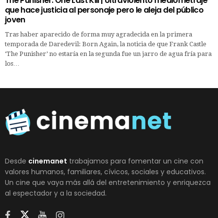
The Punisher: One Last Kill | Ultraviolento mediometraje
que hace justicia al personaje pero le aleja del público
joven
Tras haber aparecido de forma muy agradecida en la primera
temporada de Daredevil: Born Again, la noticia de que Frank Castle
‘The Punisher’ no estaría en la segunda fue un jarro de agua fría para
los…
Desde
cinemanet
trabajamos para fomentar un cine con
valores humanos, familiares, cívicos, sociales y educativos.
Un cine que vaya más allá del entretenimiento y enriquezca
al espectador y a la sociedad.