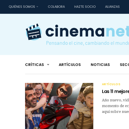
QUIÉNES SOMOS
COLABORA
HAZTE SOCIO
ALIANZAS
CRÍTICAS
ARTÍCULOS
NOTICIAS
SEC
ARTÍCULOS
Las 11 mejor
Año nuevo, vid
momento de echa
aquí sobre nue