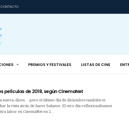
CONTACTO
CIONES
PREMIOS Y FESTIVALES
LISTAS DE CINE
ENT
es películas de 2018, según CinemaNet
a nueva, dicen… pero el último día de diciembre también es
r la vista atrás, de hacer balance. El otro día reflexionábamos
stra labor en CinemaNet en 2…