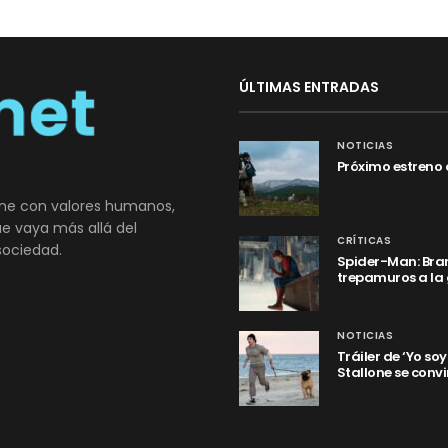
ÚLTIMAS ENTRADAS
NOTICIAS
Próximo estreno 
ne con valores humanos,
que vaya más allá del
CRÍTICAS
sociedad.
Spider-Man: Bran
trepamuros a la
NOTICIAS
Tráiler de ‘Yo so
Stallone se convi