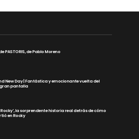
de PASTORIS, de Pablo Moreno
d New Day | Fantástica y emocionante vuelta del
 gran pantalla
y Rocky’, la sorprendente historia real detrás de cómo
rtió en Rocky