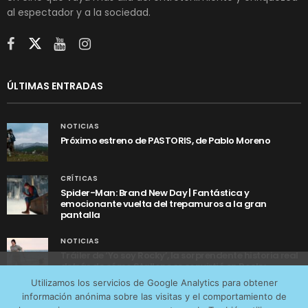
al espectador y a la sociedad.
ÚLTIMAS ENTRADAS
NOTICIAS
Próximo estreno de PASTORIS, de Pablo Moreno
CRÍTICAS
Spider-Man: Brand New Day | Fantástica y
emocionante vuelta del trepamuros a la gran
pantalla
NOTICIAS
Tráiler de ‘Yo soy Rocky’, la sorprendente historia real
detrás de cómo Stallone se convirtió en Rocky
Utilizamos cookies anónimas de terceros para analizar el
Utilizamos los servicios de Google Analytics para obtener
tráfico web que recibimos y conocer los servicios que
información anónima sobre las visitas y el comportamiento de
más os interesan. Puede cambiar las preferencias y