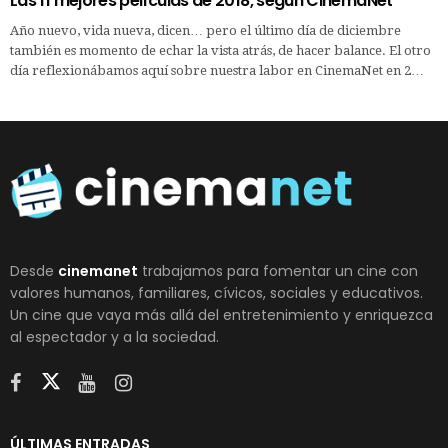
Las 11 mejores películas de 2018, según CinemaNet
Año nuevo, vida nueva, dicen… pero el último día de diciembre
también es momento de echar la vista atrás, de hacer balance. El otro
día reflexionábamos aquí sobre nuestra labor en CinemaNet en 2…
Desde
cinemanet
trabajamos para fomentar un cine con
valores humanos, familiares, cívicos, sociales y educativos.
Un cine que vaya más allá del entretenimiento y enriquezca
al espectador y a la sociedad.
ÚLTIMAS ENTRADAS