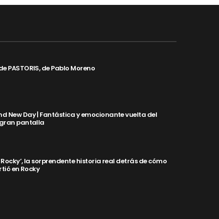
de PASTORIS, de Pablo Moreno
d New Day | Fantástica y emocionante vuelta del
 gran pantalla
y Rocky’, la sorprendente historia real detrás de cómo
rtió en Rocky