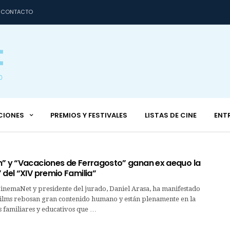
CONTACTO
CIONES
PREMIOS Y FESTIVALES
LISTAS DE CINE
ENT
n” y “Vacaciones de Ferragosto” ganan ex aequo la
 del “XIV premio Familia”
CinemaNet y presidente del jurado, Daniel Arasa, ha manifestado
 films rebosan gran contenido humano y están plenamente en la
s familiares y educativos que …