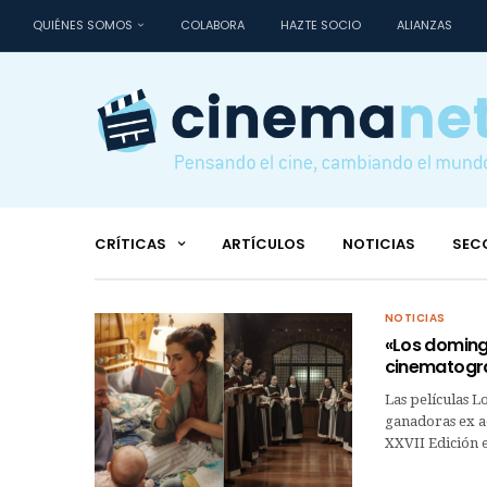
QUIÉNES SOMOS
COLABORA
HAZTE SOCIO
ALIANZAS
CRÍTICAS
ARTÍCULOS
NOTICIAS
SEC
NOTICIAS
«Los doming
cinematográ
Las películas L
ganadoras ex a
XXVII Edición e