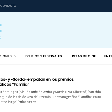
CONTACTO
CIONES
PREMIOS Y FESTIVALES
LISTAS DE CINE
ENT
os» y «Sorda» empatan en los premios
ficos “Familia”
os domingos (Alauda Ruiz de Azúa) y Sorda (Eva Libertad) han sido
equo de la Ola de Oro del Premio Cinematográfico “Familia” en su
ntre las películas estren…