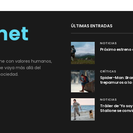
ÚLTIMAS ENTRADAS
NOTICIAS
Próximo estreno 
ne con valores humanos,
que vaya más allá del
CRÍTICAS
sociedad.
Spider-Man: Bran
trepamuros a la
NOTICIAS
Tráiler de ‘Yo so
Stallone se convi