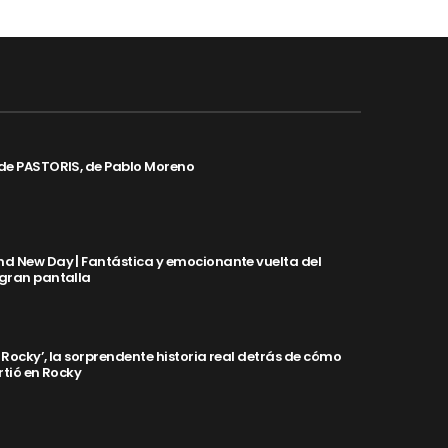
de PASTORIS, de Pablo Moreno
d New Day | Fantástica y emocionante vuelta del
 gran pantalla
y Rocky’, la sorprendente historia real detrás de cómo
rtió en Rocky