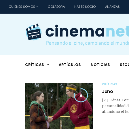
QUIÉNES SOMOS
COLABORA
HAZTE SOCIO
ALIANZAS
CRÍTICAS
ARTÍCULOS
NOTICIAS
SEC
CRÍTICAS
Juno
8
[P. J. Ginés. F
personalidad d
abandonó el hog