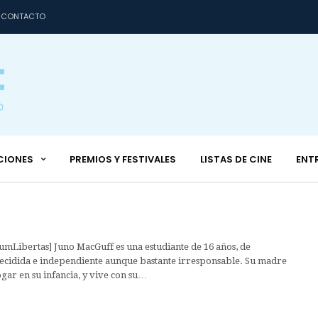
CONTACTO
CIONES
PREMIOS Y FESTIVALES
LISTAS DE CINE
ENT
orumLibertas] Juno MacGuff es una estudiante de 16 años, de
ecidida e independiente aunque bastante irresponsable. Su madre
ar en su infancia, y vive con su…