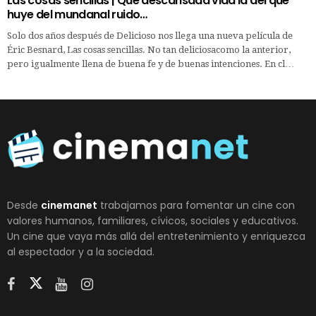
Las cosas sencillas | Qué descansada vida la del que
huye del mundanal ruido…
Solo dos años después de Delicioso nos llega una nueva película de
Éric Besnard, Las cosas sencillas. No tan deliciosacomo la anterior,
pero igualmente llena de buena fe y de buenas intenciones. En cl…
Desde
cinemanet
trabajamos para fomentar un cine con
valores humanos, familiares, cívicos, sociales y educativos.
Un cine que vaya más allá del entretenimiento y enriquezca
al espectador y a la sociedad.