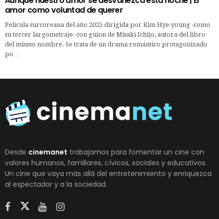
Aunque nuestro amor se desvanezca esta noche | El
amor como voluntad de querer
Película surcoreana del año 2025 dirigida por Kim Hye-young -como
su tercer largometraje- con guion de Misaki Ichijo, autora del libro
del mismo nombre. Se trata de un drama romántico protagonizado
po…
Desde
cinemanet
trabajamos para fomentar un cine con
valores humanos, familiares, cívicos, sociales y educativos.
Un cine que vaya más allá del entretenimiento y enriquezca
al espectador y a la sociedad.