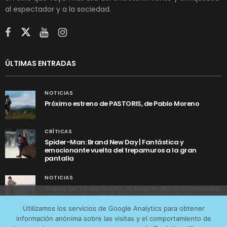
al espectador y a la sociedad.
ÚLTIMAS ENTRADAS
NOTICIAS
Próximo estreno de PASTORIS, de Pablo Moreno
CRÍTICAS
Spider-Man: Brand New Day | Fantástica y
emocionante vuelta del trepamuros a la gran
pantalla
NOTICIAS
Tráiler de ‘Yo soy Rocky’, la sorprendente historia real
detrás de cómo Stallone se convirtió en Rocky
Utilizamos cookies anónimas de terceros para analizar el
Utilizamos los servicios de Google Analytics para obtener
tráfico web que recibimos y conocer los servicios que
información anónima sobre las visitas y el comportamiento de
más os interesan. Puede cambiar las preferencias y