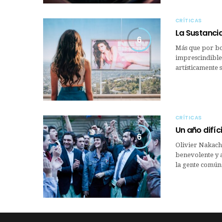
CRÍTICAS
La Sustancia
6
Más que por bod
imprescindible 
artísticamente
CRÍTICAS
Un año difíc
6
Olivier Nakach
benevolente y 
la gente común.