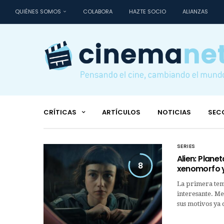
QUIÉNES SOMOS
COLABORA
HAZTE SOCIO
ALIANZAS
CRÍTICAS
ARTÍCULOS
NOTICIAS
SEC
SERIES
Alien: Plane
8
xenomorfo y
La primera temp
interesante. Me
sus motivos ya 