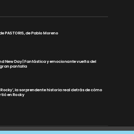
de PASTORIS, de Pablo Moreno
d New Day | Fantástica y emocionante vuelta del
 gran pantalla
y Rocky’, la sorprendente historia real detrás de cómo
rtió en Rocky