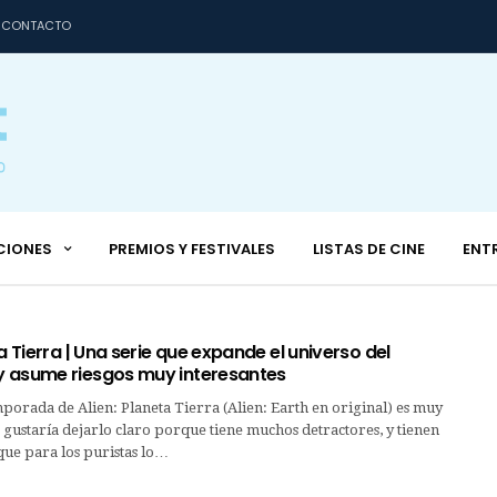
CONTACTO
CIONES
PREMIOS Y FESTIVALES
LISTAS DE CINE
ENT
ta Tierra | Una serie que expande el universo del
 asume riesgos muy interesantes
orada de Alien: Planeta Tierra (Alien: Earth en original) es muy
 gustaría dejarlo claro porque tiene muchos detractores, y tienen
que para los puristas lo…