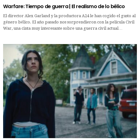
Warfare: Tiempo de guerra | El realismo de lo bélico
El director Alex Garland y la productora A24 le han cogido el gusto al
género bélico. El año pasado nos sorprendieron con la película Civil
War, una cinta muy interesante sobre una guerra civil actual…