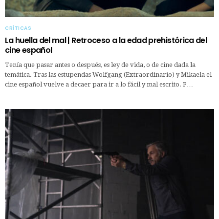
CRÍTICAS
La huella del mal | Retroceso a la edad prehistórica del
cine español
Tenía que pasar antes o después, es ley de vida, o de cine dada la
temática. Tras las estupendas Wolfgang (Extraordinario) y Mikaela el
cine español vuelve a decaer para ir a lo fácil y mal escrito. P…