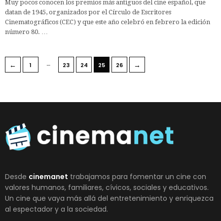
Muy pocos conocen los premios más antiguos del cine español, que
datan de 1945, organizados por el Círculo de Escritores
Cinematográficos (CEC) y que este año celebró en febrero la edición
número 80. …
…
←
→
1
23
24
25
26
Desde
cinemanet
trabajamos para fomentar un cine con
valores humanos, familiares, cívicos, sociales y educativos.
Un cine que vaya más allá del entretenimiento y enriquezca
al espectador y a la sociedad.