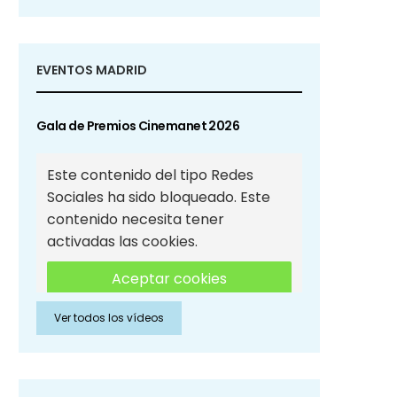
EVENTOS MADRID
Gala de Premios Cinemanet 2026
Este contenido del tipo Redes
Sociales ha sido bloqueado. Este
contenido necesita tener
activadas las cookies.
Aceptar cookies
Ver todos los vídeos
Aceptar cookies de Redes
Sociales