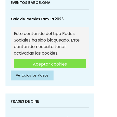
EVENTOS BARCELONA
Gala de Premios Familia 2026
Este contenido del tipo Redes
Sociales ha sido bloqueado. Este
contenido necesita tener
activadas las cookies.
Aceptar cookies
Ver todos los vídeos
Aceptar cookies de Redes
Sociales
FRASES DE CINE