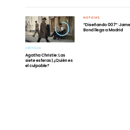
NOTICIAS
“Diseñando 007”: Jam
8
Bond llega a Madrid
CRÍTICAS
Agatha Christie: Las
siete esferas | ¿Quién es
el culpable?