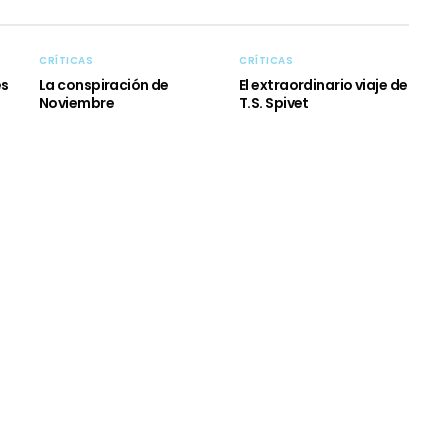
CRÍTICAS
CRÍTICAS
es
La conspiración de
El extraordinario viaje de
Noviembre
T.S. Spivet