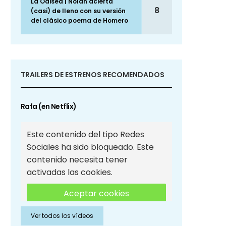
La Odisea | Nolan acierta
8
(casi) de lleno con su versión
del clásico poema de Homero
TRAILERS DE ESTRENOS RECOMENDADOS
Rafa (en Netflix)
Este contenido del tipo Redes
Sociales ha sido bloqueado. Este
contenido necesita tener
activadas las cookies.
Aceptar cookies
Ver todos los vídeos
Aceptar cookies de Redes
Sociales